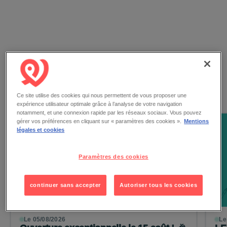
Les actualités
Ce site utilise des cookies qui nous permettent de vous proposer une
expérience utilisateur optimale grâce à l’analyse de votre navigation
notamment, et une connexion rapide par les réseaux sociaux. Vous pouvez
gérer vos préférences en cliquant sur « paramètres des cookies ».
Mentions
légales et cookies
Paramètres des cookies
continuer sans accepter
Autoriser tous les cookies
Le 05/08/2026
Le