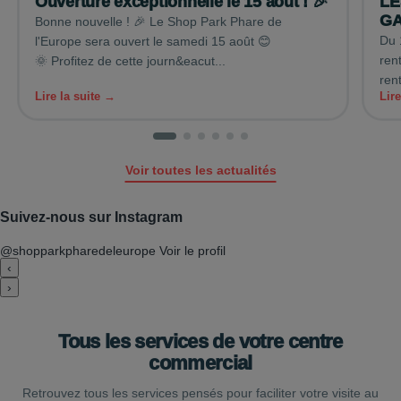
Ouverture exceptionnelle le 15 août ! 🎉
LE
GA
Bonne nouvelle ! 🎉 Le Shop Park Phare de
Du 
l'Europe sera ouvert le samedi 15 août 😊
ren
🌞 Profitez de cette journ&eacut...
rent
Lire la suite →
Lir
Voir toutes les actualités
Suivez-nous sur Instagram
@shopparkpharedeleurope
Voir le profil
‹
›
Tous les services de votre centre
commercial
Retrouvez tous les services pensés pour faciliter votre visite au