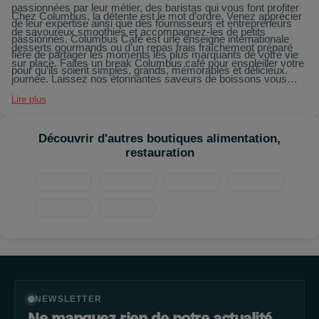
passionnées par leur métier, des baristas qui vous font profiter
Chez Columbus, la détente est le mot d’ordre. Venez apprécier
de leur expertise ainsi que des fournisseurs et entrepreneurs
de savoureux smoothies et accompagnez-les de petits
passionnés. Columbus Café est une enseigne internationale
desserts gourmands ou d’un repas frais fraîchement préparé
fière de partager les moments les plus marquants de votre vie
sur place. Faites un break Columbus café pour ensoleiller votre
pour qu’ils soient simples, grands, mémorables et délicieux.
journée. Laissez nos étonnantes saveurs de boissons vous
surprendre et profitez de nos gourmandises sucrées ou salées
Lire plus
préparées par nos équipes de professionnels, en achat en ligne
sur la marketplace de votre centre commercial. Laissez-vous
Découvrir d'autres boutiques alimentation,
séduire par nos savoureux muffins, brownies, bagels, ciabattas,
restauration
cookies, gâteaux, donuts, mais aussi salades, glaces,
desserts, boissons, et plein d’autres gourmandises. Avis aux
gourmands inconditionnels : Le bonheur se trouve chez
Columbus Café !
NEWSLETTER
Ne manquez rien de notre actualité