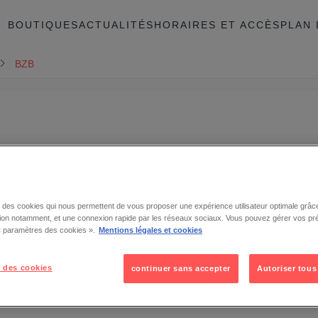
BOUTIQUES
ACTUALITÉS
HORAIRES ET ACCÈS
PLAN 
BZB
se des cookies qui nous permettent de vous proposer une expérience utilisateur optimale grâce
tion notamment, et une connexion rapide par les réseaux sociaux. Vous pouvez gérer vos pr
 « paramètres des cookies ».
Mentions légales et cookies
 des cookies
continuer sans accepter
Autoriser tous