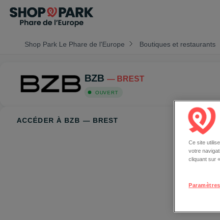
Shop Park Le Phare de l'Europe
Boutiques et restaurants
BZB
— BREST
OUVERT
ACCÉDER À BZB — BREST
Ce site utili
votre naviga
cliquant sur
Paramètres