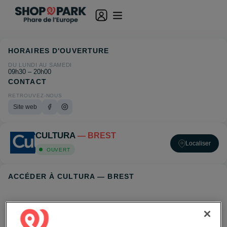
HORAIRES D'OUVERTURE
DU LUNDI AU SAMEDI
09h30 – 20h00
CONTACT
RETROUVEZ-NOUS
Site web
CULTURA
— BREST
Localiser
OUVERT
ACCÉDER À CULTURA — BREST