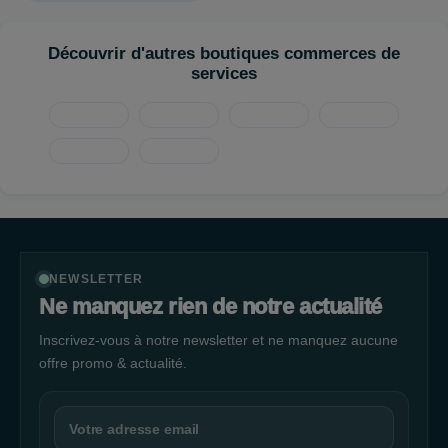
équipements, Pil'Vite a tout ce dont vous avez besoin. Notre
équipe compétente et expérimentée est là pour vous offrir des
Découvrir d'autres boutiques commerces de
solutions adaptées à vos besoins spécifiques. En visitant notre
services
boutique en ligne Pil'Vite, vous découvrirez une expérience de
shopping pratique et conviviale. Parcourez notre large gamme
de produits de qualité et trouvez facilement ce dont vous avez
besoin grâce à notre
NEWSLETTER
Ne manquez rien de notre actualité
Inscrivez-vous à notre newsletter et ne manquez aucune
offre promo & actualité.