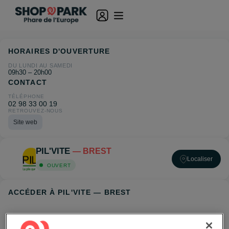
HORAIRES D'OUVERTURE
DU LUNDI AU SAMEDI
09h30 – 20h00
CONTACT
TÉLÉPHONE
02 98 33 00 19
RETROUVEZ-NOUS
Site web
PIL'VITE
— BREST
Localiser
OUVERT
ACCÉDER À PIL'VITE — BREST