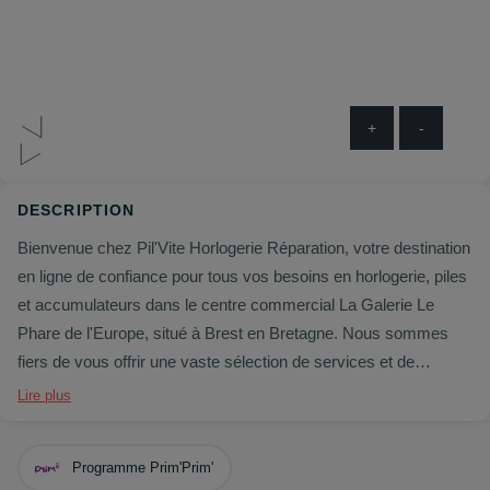
+
-
DESCRIPTION
Bienvenue chez Pil'Vite Horlogerie Réparation, votre destination
en ligne de confiance pour tous vos besoins en horlogerie, piles
et accumulateurs dans le centre commercial La Galerie Le
Phare de l'Europe, situé à Brest en Bretagne. Nous sommes
fiers de vous offrir une vaste sélection de services et de
produits de qualité répondant à vos attentes les plus élevées.
Lire plus
Que vous ayez besoin d'une réparation minutieuse pour votre
montre préférée, de piles de remplacement pour vos appareils
Programme Prim'Prim'
électroniques ou d'accumulateurs fiables pour vos