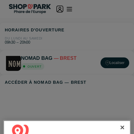
HORAIRES D'OUVERTURE
DU LUNDI AU SAMEDI
09h30 – 20h00
NOMAD BAG
— BREST
Localiser
OUVERT
ACCÉDER À NOMAD BAG — BREST