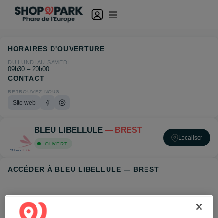
HORAIRES D'OUVERTURE
DU LUNDI AU SAMEDI
09h30 – 20h00
CONTACT
RETROUVEZ-NOUS
Site web
BLEU LIBELLULE
— BREST
Localiser
OUVERT
ACCÉDER À BLEU LIBELLULE — BREST