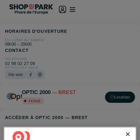
HORAIRES D'OUVERTURE
DU LUNDI AU SAMEDI
09h30 – 20h00
CONTACT
TÉLÉPHONE
02 98 02 27 09
RETROUVEZ-NOUS
Site web
OPTIC 2000
— BREST
Localiser
FERMÉ
ACCÉDER À OPTIC 2000 — BREST