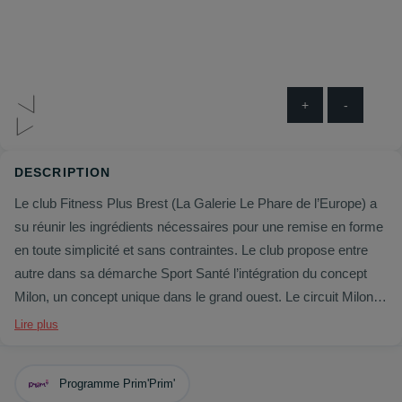
+
-
DESCRIPTION
Le club Fitness Plus Brest (La Galerie Le Phare de l’Europe) a
su réunir les ingrédients nécessaires pour une remise en forme
en toute simplicité et sans contraintes. Le club propose entre
autre dans sa démarche Sport Santé l’intégration du concept
Milon, un concept unique dans le grand ouest. Le circuit Milon
permet un entraînement connecté, encadré, sur mesure et
Lire plus
entièrement sécurisé. Les machines vont s’adapter
automatiquement à la propre morphologie de la personne, pour
Programme Prim'Prim'
des résultats garantis en seulement 2 x 35 mn par semaine.