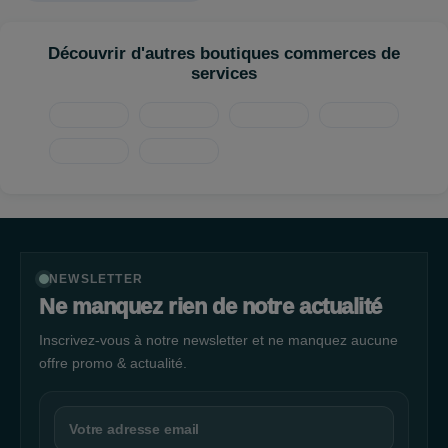
Fitness Plus c’est aussi et surtout 1600 m2 dédié au sport au
Découvrir d'autres boutiques commerces de
2ème étage de la Galerie Le Phare de l’Europe, entrée juste à
services
droite de la Boulangerie Ange. Prenez-soin de vous, rejoignez-
nous !
NEWSLETTER
Ne manquez rien de notre actualité
Inscrivez-vous à notre newsletter et ne manquez aucune
offre promo & actualité.