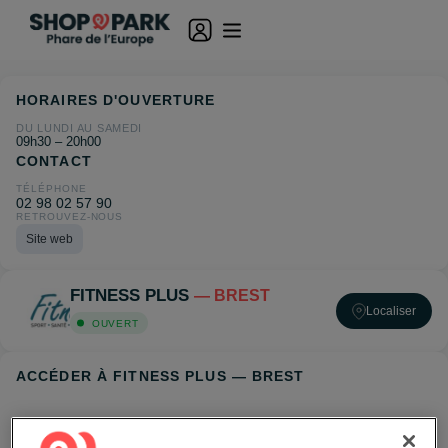
HORAIRES D'OUVERTURE
DU LUNDI AU SAMEDI
09h30 – 20h00
CONTACT
TÉLÉPHONE
02 98 02 57 90
RETROUVEZ-NOUS
Site web
FITNESS PLUS
— BREST
Localiser
OUVERT
ACCÉDER À FITNESS PLUS — BREST