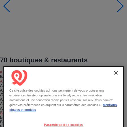
70
boutiques & restaurants
#
5ASEC
A
AU CAFE
ADOPT
Ce site utilise des cookies qui nous permettent de vous proposer une
ATOL LES OPTICIENS
expérience utilisateur optimale grâce à l’analyse de votre navigation
ARMAND THIERY HOMME
notamment, et une connexion rapide par les réseaux sociaux. Vous pouvez
ARMAND THIERY FEMME
gérer vos préférences en cliquant sur « paramètres des cookies ».
Mentions
ART DU CUIR
légales et cookies
B
BOULANGERIE ANGE
BRIOCHE DOREE
Paramètres des cookies
BLEU LIBELLULE