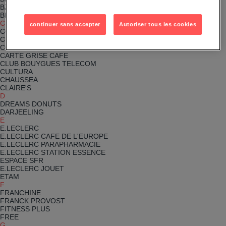
BZB
BESSEC
C
continuer sans accepter
Autoriser tous les cookies
COLUMBUS
CHICKEN SKY
COFFEA
CARTE GRISE CAFE
CLUB BOUYGUES TELECOM
CULTURA
CHAUSSEA
CLAIRE'S
D
DREAMS DONUTS
DARJEELING
E
E.LECLERC
E.LECLERC CAFE DE L'EUROPE
E.LECLERC PARAPHARMACIE
E.LECLERC STATION ESSENCE
ESPACE SFR
E.LECLERC JOUET
ETAM
F
FRANCHINE
FRANCK PROVOST
FITNESS PLUS
FREE
G