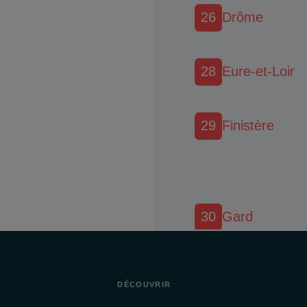
26
Drôme
28
Eure-et-Loir
29
Finistère
30
Gard
31
Haute-Garon
DÉCOUVRIR