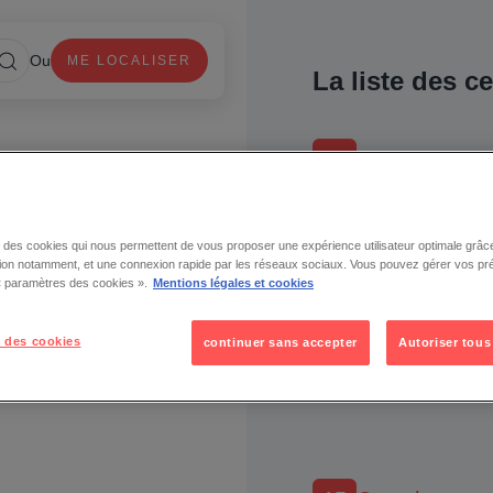
Ou
ME LOCALISER
La liste des c
06
Alpes-Maritim
11
Aude
se des cookies qui nous permettent de vous proposer une expérience utilisateur optimale grâce
tion notamment, et une connexion rapide par les réseaux sociaux. Vous pouvez gérer vos pr
 « paramètres des cookies ».
Mentions légales et cookies
 des cookies
continuer sans accepter
Autoriser tous
13
Bouches-du-