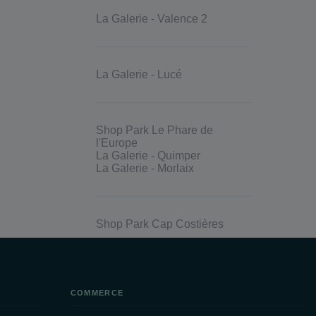
La Galerie - Valence 2
La Galerie - Lucé
Shop Park Le Phare de
l'Europe
La Galerie - Quimper
La Galerie - Morlaix
Shop Park Cap Costières
ne
La Galerie Espaces Fenouillet
COMMERCE