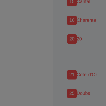
15
Cantal
16
Charente
20
20
21
Côte-d'Or
25
Doubs