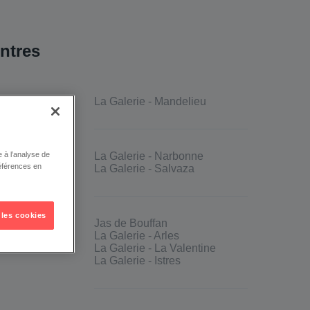
entres
es
La Galerie - Mandelieu
 à l’analyse de
La Galerie - Narbonne
éférences en
La Galerie - Salvaza
 les cookies
Rhône
Jas de Bouffan
La Galerie - Arles
La Galerie - La Valentine
La Galerie - Istres