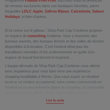
Programme
Fidélité Prim Prim
. Inscrivez-vous et bénéficiez
de remises exclusives dans vos boutiques favorites, parmi
lesquelles
LDLC Apple
,
Zafiroo Bijoux
,
Calzedonia
,
Salaun
Holidays
, et bien d'autres.
Et la cerise sur le gâteau : Shop Park Cap Costières propose
un espace de
coworking
moderne. Vous y trouverez des
bureaux ouverts, des bureaux fermés et des salles de réunion
disponibles à la location. C'est l'endroit idéal pour les
travailleurs nomades et les professionnels en quête d'un
espace de travail fonctionnel et inspirant.
L'équipe dévouée de Shop Park Cap Costières vous attend
avec impatience pour vous faire vivre une expérience
shopping inoubliable à Nîmes. Que vous soyez un résident
local ou un visiteur occasionnel, notre centre commercial est
l'endroit où se rencontrent le plaisir du shopping, la convivialité
et la diversité des offres. Venez nous rendre visite et
découvrez pourquoi Shop Park Cap Costières est la référence
Lire la suite
en matière de shopping dans le Gard !