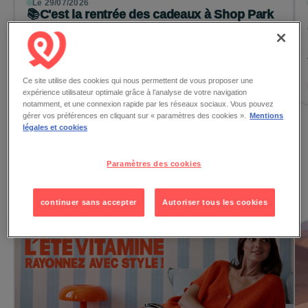
Le 29/07/2026
📚C'est la rentrée des cadeaux à Shop Park
Cap Costières !
Du 19 août au 5 septembre, rendez-vous sur la place
centrale pour tenter votre chance et repartir avec de
nombreux cadeaux ! &nbs...
Ce site utilise des cookies qui nous permettent de vous proposer une
Lire la suite →
expérience utilisateur optimale grâce à l’analyse de votre navigation
notamment, et une connexion rapide par les réseaux sociaux. Vous pouvez
gérer vos préférences en cliquant sur « paramètres des cookies ».
Mentions
légales et cookies
Voir toutes les actualités
Paramètres des cookies
Les promotions
continuer sans accepter
Autoriser tous les cookies