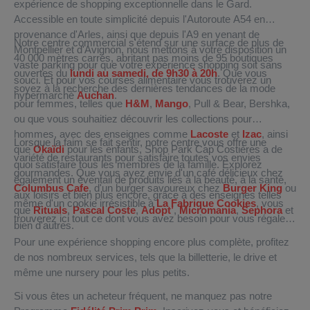
expérience de shopping exceptionnelle dans le Gard.
Accessible en toute simplicité depuis l'Autoroute A54 en
provenance d'Arles, ainsi que depuis l'A9 en venant de
Notre centre commercial s'étend sur une surface de plus de
Montpellier et d'Avignon, nous mettons à votre disposition un
40 000 mètres carrés, abritant pas moins de 95 boutiques
vaste parking pour que votre expérience shopping soit sans
ouvertes du
lundi au samedi, de 9h30 à 20h
. Que vous
souci. Et pour vos courses alimentaire vous trouverez un
soyez à la recherche des dernières tendances de la mode
hypermarché
Auchan
.
pour femmes, telles que
H&M
,
Mango
, Pull & Bear, Bershka,
ou que vous souhaitiez découvrir les collections pour
hommes, avec des enseignes comme
Lacoste
et
Izac
, ainsi
Lorsque la faim se fait sentir, notre centre vous offre une
que
Okaïdi
pour les enfants, Shop Park Cap Costières a de
variété de restaurants pour satisfaire toutes vos envies
quoi satisfaire tous les membres de la famille. Explorez
gourmandes. Que vous ayez envie d'un café délicieux chez
également un éventail de produits liés à la beauté, à la santé,
Columbus Cafe
, d'un burger savoureux chez
Burger King
ou
aux loisirs et bien plus encore, grâce à des enseignes telles
même d'un cookie irrésistible à
La Fabrique Cookies
, vous
que
Rituals
,
Pascal Coste
,
Adopt’
,
Micromania
,
Sephora
et
trouverez ici tout ce dont vous avez besoin pour vous régaler.
bien d'autres.
Pour une expérience shopping encore plus complète, profitez
de nos nombreux services, tels que la billetterie, le drive et
même une nursery pour les plus petits.
Si vous êtes un acheteur fréquent, ne manquez pas notre