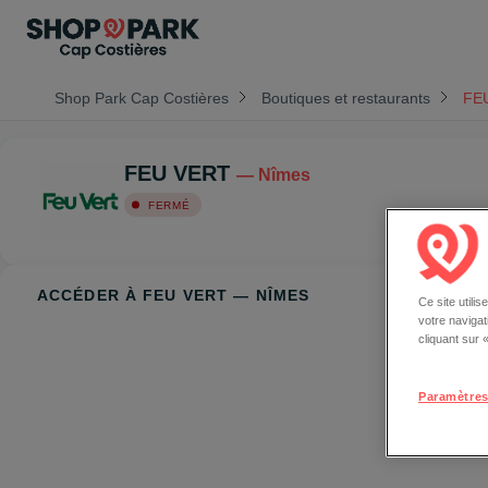
Shop Park Cap Costières
Boutiques et restaurants
FE
FEU VERT
— Nîmes
FERMÉ
ACCÉDER À FEU VERT — NÎMES
Ce site utili
votre naviga
cliquant sur
Paramètres