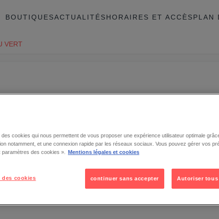
BOUTIQUES
ACTUALITÉS
HORAIRES ET ACCÈS
PLAN 
U VERT
se des cookies qui nous permettent de vous proposer une expérience utilisateur optimale grâce
tion notamment, et une connexion rapide par les réseaux sociaux. Vous pouvez gérer vos pr
 « paramètres des cookies ».
Mentions légales et cookies
 des cookies
continuer sans accepter
Autoriser tous