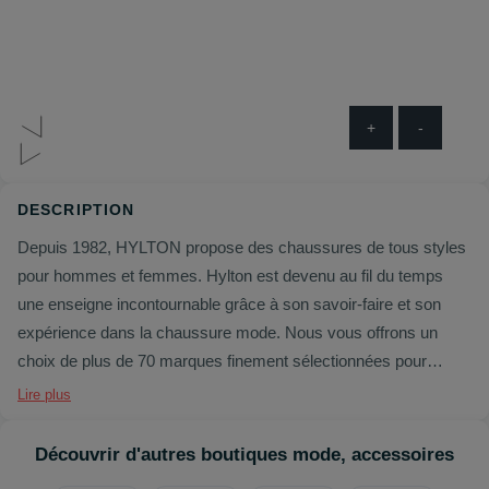
+
-
DESCRIPTION
Depuis 1982, HYLTON propose des chaussures de tous styles
pour hommes et femmes. Hylton est devenu au fil du temps
une enseigne incontournable grâce à son savoir-faire et son
expérience dans la chaussure mode. Nous vous offrons un
choix de plus de 70 marques finement sélectionnées pour
suivre et anticiper les tendances à venir.
Lire plus
Toujours à la pointe de la mode avec des centaines de modèles,
des marques exclusives et des nouveautés au quotidien, Hylton
Découvrir d'autres boutiques mode, accessoires
vous propose une offre complète capable de satisfaire tous vos