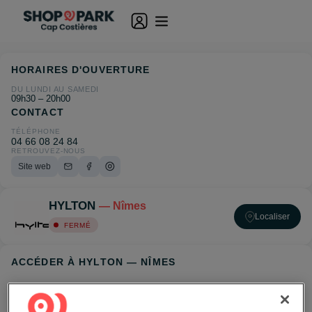
HORAIRES D'OUVERTURE
DU LUNDI AU SAMEDI
09h30 – 20h00
CONTACT
TÉLÉPHONE
04 66 08 24 84
RETROUVEZ-NOUS
Site web
HYLTON
— Nîmes
Localiser
FERMÉ
ACCÉDER À HYLTON — NÎMES