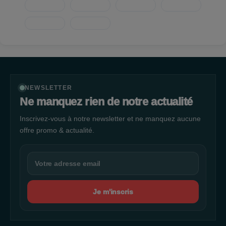
désirs ! Nos équipes vous accueillent et vous conseillent dans
nos espaces de vente design et vous donnent maintenant la
possibilité de commander vos modèles préférés en ligne.
Venez découvrir ou redécouvrir la chaussure autrement.
NEWSLETTER
Ne manquez rien de notre actualité
Inscrivez-vous à notre newsletter et ne manquez aucune
offre promo & actualité.
Je m'inscris