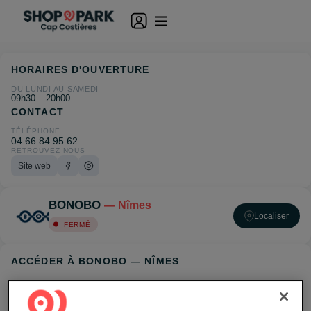
HORAIRES D'OUVERTURE
DU LUNDI AU SAMEDI
09h30 – 20h00
CONTACT
TÉLÉPHONE
04 66 84 95 62
RETROUVEZ-NOUS
Site web
BONOBO
— Nîmes
Localiser
FERMÉ
ACCÉDER À BONOBO — NÎMES