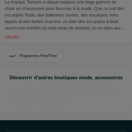
La marque Tamaris a depuis toujours une large gamme de
choix en chaussures pour femmes à la mode. Que ce soit des
escarpins Nude, des ballerines rosées, des escarpins noirs
laqués et des bottes marrons, ou bien des escarpins à bout
ouvert vert menthe au style peau de serpent, ou en daim aux
motifs léopard ou des sandales à talons de couleur métallique,
Lire plus
soit les classiques de nos chaussures à la mode qui suivent les
tendances phares du moment. Notre collection se distingue
aussi par les matières utilisées : des bottes en cuir classiques,
Programme Prim'Prim'
des sneakers en toile, jusqu’aux escarpins en similicuir et les
sandales à talons compensés aux semelles en liège, nous
avons toutes vos matières préférées à votre demande. Si vous
Découvrir d'autres boutiques mode, accessoires
avez envie d’autres pièces tels que des chaussures basses ou
des sacs de soirée, vous trouverez chez nous des chaussures
avec clous, nœuds, strass et plein d’autres beaux ornements.
Montrez chaque facette de votre unique personnalité et créez-
vous dès aujourd’hui votre propre tenue avec des chaussures
originales!