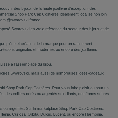
uvrir des bijoux, de la haute joaillerie d’exception, des
mmercial Shop Park Cap Costières idéalement localisé non loin
gram @swarovski.france
t imposé Swarovski en vraie référence du secteur des bijoux et de
haque pièce et création de la marque pour un raffinement
créations originales et modernes ou encore des joailleries
quisse à l’assemblage du bijou.
essoires Swarovski, mais aussi de nombreuses idées-cadeaux
vski Shop Park Cap Costières. Pour vous faire plaisir ou pour un
és, des colliers dorés ou argentés scintillants, des Joncs sobres
és ou argentés. Sur la marketplace Shop Park Cap Costières,
Millenia, Curiosa, Orbita, Dulcis, Lucent, ou encore Harmonia.