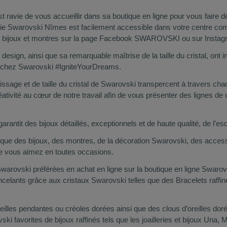
vie de vous accueillir dans sa boutique en ligne pour vous faire déco
rie Swarovski Nîmes est facilement accessible dans votre centre co
 bijoux et montres sur la page Facebook SWAROVSKI ou sur Insta
 design, ainsi que sa remarquable maîtrise de la taille du cristal, on
est chez Swarovski #IgniteYourDreams.
sertissage et de taille du cristal de Swarovski transpercent à travers c
tivité au cœur de notre travail afin de vous présenter des lignes de 
tit des bijoux détaillés, exceptionnels et de haute qualité, de l’es
 que des bijoux, des montres, de la décoration Swarovski, des acc
ue vous aimez en toutes occasions.
Swarovski préférées en achat en ligne sur la boutique en ligne Swaro
ncelants grâce aux cristaux Swarovski telles que des Bracelets raffin
les pendantes ou créoles dorées ainsi que des clous d’oreilles dor
i favorites de bijoux raffinés tels que les joailleries et bijoux Una, 