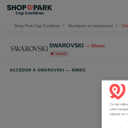
Shop Park Cap Costières
Boutiques et restaurants
SW
SWAROVSKI
— Nîmes
FERMÉ
ACCÉDER À SWAROVSKI — NÎMES
Ce site utili
votre naviga
cliquant sur