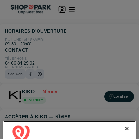
HORAIRES D'OUVERTURE
DU LUNDI AU SAMEDI
09h30 – 20h00
CONTACT
TÉLÉPHONE
04 66 84 29 92
RETROUVEZ-NOUS
Site web
KIKO
— Nîmes
Localiser
OUVERT
ACCÉDER À KIKO — NÎMES