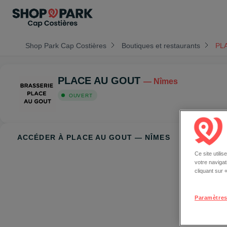
Shop Park Cap Costières
Boutiques et restaurants
PL
PLACE AU GOUT
— Nîmes
OUVERT
ACCÉDER À PLACE AU GOUT — NÎMES
Ce site utili
votre naviga
cliquant sur
Paramètres