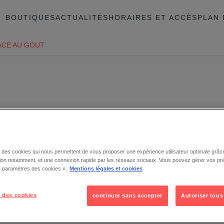
BOUTIQUES
ACTUALITÉS
HORAIRES ET ACCÈS
PLAN 
ACE AU GOUT
se des cookies qui nous permettent de vous proposer une expérience utilisateur optimale grâce
tion notamment, et une connexion rapide par les réseaux sociaux. Vous pouvez gérer vos pr
 « paramètres des cookies ».
Mentions légales et cookies
 des cookies
continuer sans accepter
Autoriser tous