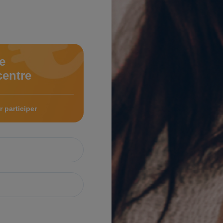
e
centre
 participer