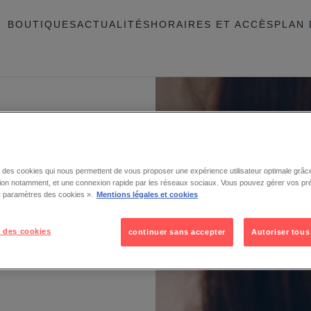
BOUTIQUES
ACTUALITÉS
HORAIRES ET ACCÈS
PLAN 
se des cookies qui nous permettent de vous proposer une expérience utilisateur optimale grâce
tion notamment, et une connexion rapide par les réseaux sociaux. Vous pouvez gérer vos pr
 « paramètres des cookies ».
Mentions légales et cookies
 des cookies
continuer sans accepter
Autoriser tous