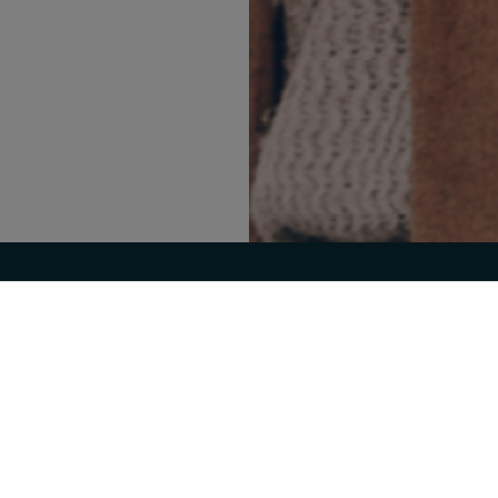
omo & actualité.
Prim'Prim
Programme d'avantages