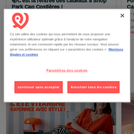
📚C'est la rentrée des cadeaux à Shop
Fo
Park Cap Costières !
Ca
Du 19 août au 5 septembre, rendez-vous sur la
Le 
place centrale pour tenter votre chance et repartir
Cos
avec de nombreux cadeaux ! &nbs...
Asso
Lire la suite →
Lir
Ce site utilise des cookies qui nous permettent de vous proposer une
expérience utilisateur optimale grâce à l’analyse de votre navigation
notamment, et une connexion rapide par les réseaux sociaux. Vous pouvez
gérer vos préférences en cliquant sur « paramètres des cookies ».
Mentions
légales et cookies
Voir toutes les actualités
Paramètres des cookies
Les promotions
continuer sans accepter
Autoriser tous les cookies