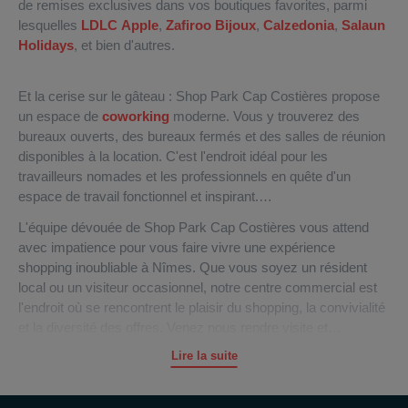
de remises exclusives dans vos boutiques favorites, parmi
lesquelles
LDLC Apple
,
Zafiroo Bijoux
,
Calzedonia
,
Salaun
Holidays
, et bien d'autres.
Et la cerise sur le gâteau : Shop Park Cap Costières propose
un espace de
coworking
moderne. Vous y trouverez des
bureaux ouverts, des bureaux fermés et des salles de réunion
disponibles à la location. C'est l'endroit idéal pour les
travailleurs nomades et les professionnels en quête d'un
espace de travail fonctionnel et inspirant.
L'équipe dévouée de Shop Park Cap Costières vous attend
avec impatience pour vous faire vivre une expérience
shopping inoubliable à Nîmes. Que vous soyez un résident
local ou un visiteur occasionnel, notre centre commercial est
l'endroit où se rencontrent le plaisir du shopping, la convivialité
et la diversité des offres. Venez nous rendre visite et
découvrez pourquoi Shop Park Cap Costières est la référence
Lire la suite
en matière de shopping dans le Gard !