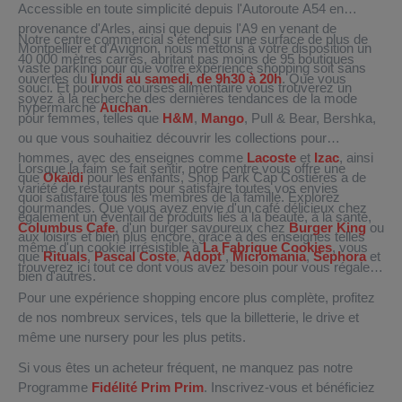
Accessible en toute simplicité depuis l'Autoroute A54 en
provenance d'Arles, ainsi que depuis l'A9 en venant de
Notre centre commercial s'étend sur une surface de plus de
Montpellier et d'Avignon, nous mettons à votre disposition un
40 000 mètres carrés, abritant pas moins de 95 boutiques
vaste parking pour que votre expérience shopping soit sans
ouvertes du
lundi au samedi, de 9h30 à 20h
. Que vous
souci. Et pour vos courses alimentaire vous trouverez un
soyez à la recherche des dernières tendances de la mode
hypermarché
Auchan
.
pour femmes, telles que
H&M
,
Mango
, Pull & Bear, Bershka,
ou que vous souhaitiez découvrir les collections pour
hommes, avec des enseignes comme
Lacoste
et
Izac
, ainsi
Lorsque la faim se fait sentir, notre centre vous offre une
que
Okaïdi
pour les enfants, Shop Park Cap Costières a de
variété de restaurants pour satisfaire toutes vos envies
quoi satisfaire tous les membres de la famille. Explorez
gourmandes. Que vous ayez envie d'un café délicieux chez
également un éventail de produits liés à la beauté, à la santé,
Columbus Cafe
, d'un burger savoureux chez
Burger King
ou
aux loisirs et bien plus encore, grâce à des enseignes telles
même d'un cookie irrésistible à
La Fabrique Cookies
, vous
que
Rituals
,
Pascal Coste
,
Adopt’
,
Micromania
,
Sephora
et
trouverez ici tout ce dont vous avez besoin pour vous régaler.
bien d'autres.
Pour une expérience shopping encore plus complète, profitez
de nos nombreux services, tels que la billetterie, le drive et
même une nursery pour les plus petits.
Si vous êtes un acheteur fréquent, ne manquez pas notre
Programme
Fidélité Prim Prim
. Inscrivez-vous et bénéficiez