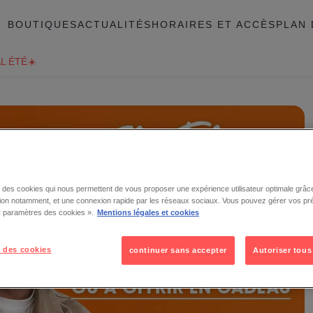
BOUTIQUES
ACTUALITÉS
HORAIRES ET ACCÈS
PLAN 
L ÉTÉ☀️
se des cookies qui nous permettent de vous proposer une expérience utilisateur optimale grâce
tion notamment, et une connexion rapide par les réseaux sociaux. Vous pouvez gérer vos pr
 « paramètres des cookies ».
Mentions légales et cookies
 des cookies
continuer sans accepter
Autoriser tous