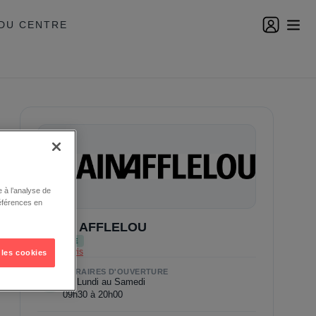
DU CENTRE
 à l’analyse de
éférences en
ALAIN AFFLELOU
OPTIQUE
Voir les avis
 les cookies
HORAIRES D'OUVERTURE
Du Lundi au Samedi
09h30 à 20h00