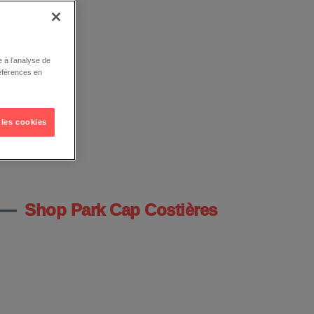
 à l’analyse de
éférences en
 les cookies
—
Shop Park Cap Costières