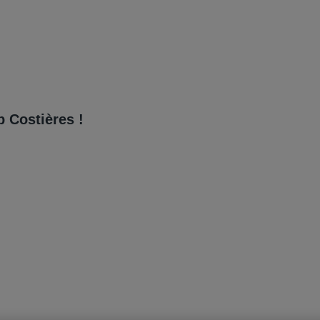
BOUTIQUES
ACTUALITÉS
HORAIRES ET ACCÈS
PLAN 
p Costières !