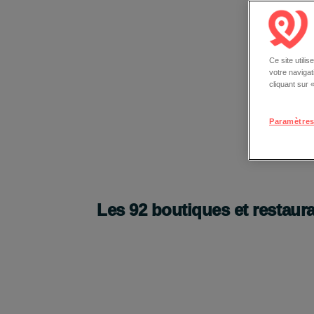
Ce site utili
votre naviga
cliquant sur
Paramètres
Les
92
boutiques et restaur