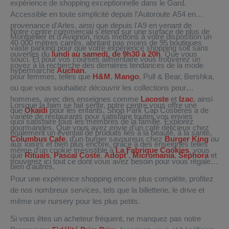
expérience de shopping exceptionnelle dans le Gard.
Accessible en toute simplicité depuis l'Autoroute A54 en
provenance d'Arles, ainsi que depuis l'A9 en venant de
Notre centre commercial s'étend sur une surface de plus de
Montpellier et d'Avignon, nous mettons à votre disposition un
40 000 mètres carrés, abritant pas moins de 95 boutiques
vaste parking pour que votre expérience shopping soit sans
ouvertes du
lundi au samedi, de 9h30 à 20h
. Que vous
souci. Et pour vos courses alimentaire vous trouverez un
soyez à la recherche des dernières tendances de la mode
hypermarché
Auchan
.
pour femmes, telles que
H&M
,
Mango
, Pull & Bear, Bershka,
ou que vous souhaitiez découvrir les collections pour
hommes, avec des enseignes comme
Lacoste
et
Izac
, ainsi
Lorsque la faim se fait sentir, notre centre vous offre une
que
Okaïdi
pour les enfants, Shop Park Cap Costières a de
variété de restaurants pour satisfaire toutes vos envies
quoi satisfaire tous les membres de la famille. Explorez
gourmandes. Que vous ayez envie d'un café délicieux chez
également un éventail de produits liés à la beauté, à la santé,
Columbus Cafe
, d'un burger savoureux chez
Burger King
ou
aux loisirs et bien plus encore, grâce à des enseignes telles
même d'un cookie irrésistible à
La Fabrique Cookies
, vous
que
Rituals
,
Pascal Coste
,
Adopt’
,
Micromania
,
Sephora
et
trouverez ici tout ce dont vous avez besoin pour vous régaler.
bien d'autres.
Pour une expérience shopping encore plus complète, profitez
de nos nombreux services, tels que la billetterie, le drive et
même une nursery pour les plus petits.
Si vous êtes un acheteur fréquent, ne manquez pas notre