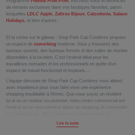
Programme
Fidélité Prim Prim
. Inscrivez-vous et bénéficiez
de remises exclusives dans vos boutiques favorites, parmi
lesquelles
LDLC Apple
,
Zafiroo Bijoux
,
Calzedonia
,
Salaun
Holidays
, et bien d'autres.
Et la cerise sur le gâteau : Shop Park Cap Costières propose
un espace de
coworking
moderne. Vous y trouverez des
bureaux ouverts, des bureaux fermés et des salles de réunion
disponibles à la location. C'est l'endroit idéal pour les
travailleurs nomades et les professionnels en quête d'un
espace de travail fonctionnel et inspirant.
L'équipe dévouée de Shop Park Cap Costières vous attend
avec impatience pour vous faire vivre une expérience
shopping inoubliable à Nîmes. Que vous soyez un résident
local ou un visiteur occasionnel, notre centre commercial est
l'endroit où se rencontrent le plaisir du shopping, la convivialité
et la diversité des offres. Venez nous rendre visite et
découvrez pourquoi Shop Park Cap Costières est la référence
Lire la suite
en matière de shopping dans le Gard !