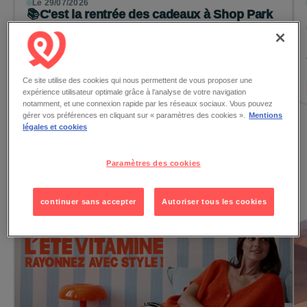
Le 29/07/2026
📚C'est la rentrée des cadeaux à Shop Park
Cap Costières !
Du 19 août au 5 septembre, rendez-vous sur la place
centrale pour tenter votre chance et repartir avec de
nombreux cadeaux ! &nbs...
Ce site utilise des cookies qui nous permettent de vous proposer une
Lire la suite →
expérience utilisateur optimale grâce à l’analyse de votre navigation
notamment, et une connexion rapide par les réseaux sociaux. Vous pouvez
gérer vos préférences en cliquant sur « paramètres des cookies ».
Mentions
légales et cookies
Voir toutes les actualités
Paramètres des cookies
Les promotions
continuer sans accepter
Autoriser tous les cookies